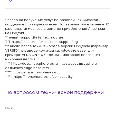
* право на получение услуг по базовой Технической
поддержке принадлежит всем Пользователям в течение 12
(двенадцати) месяцев с момента приобретения Лицензии
на Продукт
** e-mail:
support@inferit.ru
, портал
ТП:
https://support.inferit.ru/inferit.support/login
*** число после точки в номере версии Продукта (параметр
VERSION в выводе команды cat /etc/os-release, для
примера: VERSION = X.Y, где «X» - мажорная версия, «Y» -
минорная версия)
****
https://docs.msvsphere-os.ru
,
https://docs.msvsphere-
os.ru/knowledge-base.html
*****
https://errata.msvsphere-os.ru
******
https://msvsphere-os.ru/compatibility
По вопросам технической поддержки